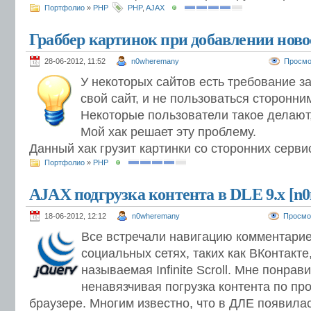
Портфолио
»
PHP
PHP
,
AJAX
Граббер картинок при добавлении ново
28-06-2012, 11:52
n0wheremany
Просмо
У некоторых сайтов есть требование за
свой сайт, и не пользоваться сторонни
Некоторые пользователи такое делают,
Мой хак решает эту проблему.
Данный хак грузит картинки со сторонних серви
Портфолио
»
PHP
AJAX подгрузка контента в DLE 9.х [n0n
18-06-2012, 12:12
n0wheremany
Просмо
Все встречали навигацию комментарие
социальных сетях, таких как ВКонтакте,
называемая Infinite Scroll. Мне понрав
ненавязчивая погрузка контента по пр
браузере. Многим известно, что в ДЛЕ появила