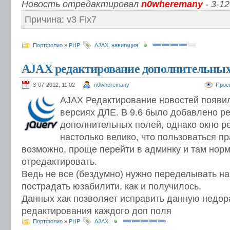
Новость отредактировал
n0wheremany
- 3-12
Причина: v3 Fix7
Портфолио
»
PHP
AJAX
,
навигация
AJAX редактирование дополнительных
3-07-2012, 11:02
n0wheremany
Прос
AJAX Редактирование новостей появи
версиях ДЛЕ. В 9.6 было добавлено р
дополнительных полей, однако окно р
настолько велико, что пользоваться пр
возможно, проще перейти в админку и там нор
отредактировать.
Ведь не все (бездумно) нужно переделывать на
пострадать юзабилити, как и получилось.
Данных хак позволяет исправить данную недора
редактирования каждого доп поля
Портфолио
»
PHP
AJAX