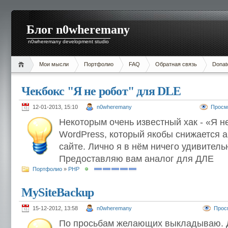
Блог n0wheremany
n0wheremany development studio
Мои мысли
Портфолио
FAQ
Обратная связь
Donat
Чекбокс "Я не робот" для DLE
12-01-2013, 15:10
n0wheremany
Просм
Некоторым очень известный хак - «Я н
WordPress, который якобы снижается а
сайте. Лично я в нём ничего удивитель
Предоставляю вам аналог для ДЛЕ
Портфолио
»
PHP
MySiteBackup
15-12-2012, 13:58
n0wheremany
Прос
По просьбам желающих выкладываю. 