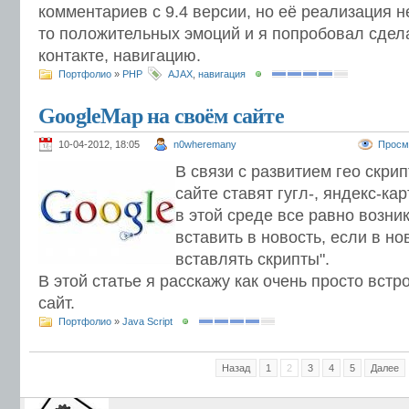
комментариев с 9.4 версии, но её реализация н
то положительных эмоций и я попробовал сдела
контакте, навигацию.
Портфолио
»
PHP
AJAX
,
навигация
GoogleMap на своём сайте
10-04-2012, 18:05
n0wheremany
Просм
В связи с развитием гео скрип
сайте ставят гугл-, яндекс-ка
в этой среде все равно возни
вставить в новость, если в н
вставлять скрипты".
В этой статье я расскажу как очень просто встр
сайт.
Портфолио
»
Java Script
Назад
1
2
3
4
5
Далее