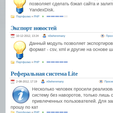
позволяет сделать бэкап сайта и залит
YandexDisk.
Портфолио
»
PHP
Экспорт новостей
10-12-2012, 13:24
n0wheremany
Прос
Данный модуль позволяет экспортиров
формат - csv, xml и другие на основе 
Портфолио
»
PHP
Реферальная система Lite
2-08-2012, 17:19
n0wheremany
Просм
Несколько человек просили реализо
систему без наворотов, только лишь 
привлеченных пользователей. Для з
прошу по кат
Портфолио
»
PHP