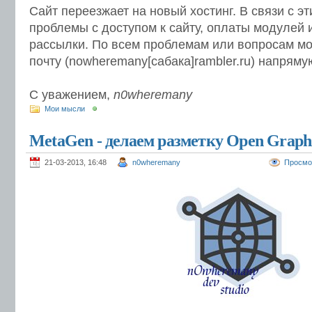
Сайт переезжает на новый хостинг. В связи с эт
проблемы с доступом к сайту, оплаты модулей 
рассылки. По всем проблемам или вопросам мо
почту (nowheremany[сабака]rambler.ru) напряму
С уважением,
n0wheremany
Мои мысли
MetaGen - делаем разметку Open Grap
21-03-2013, 16:48
n0wheremany
Просмо