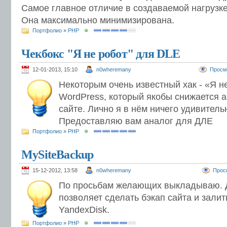
Самое главное отличие в создаваемой нагрузке 
Она максимально минимизирована.
Портфолио
»
PHP
Чекбокс "Я не робот" для DLE
12-01-2013, 15:10
n0wheremany
Просм
Некоторым очень известный хак - «Я н
WordPress, который якобы снижается а
сайте. Лично я в нём ничего удивитель
Предоставляю вам аналог для ДЛЕ
Портфолио
»
PHP
MySiteBackup
15-12-2012, 13:58
n0wheremany
Прос
По просьбам желающих выкладываю. 
позволяет сделать бэкап сайта и залит
YandexDisk.
Портфолио
»
PHP