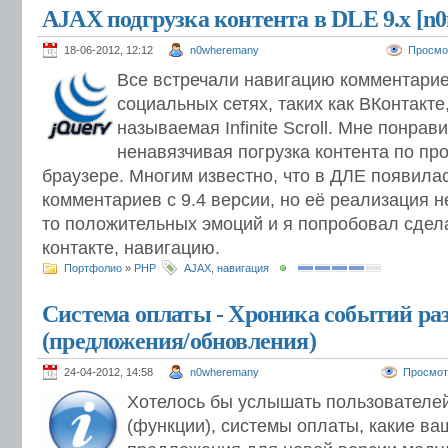
AJAX подгрузка контента в DLE 9.х [n0n
18-06-2012, 12:12
n0wheremany
Просмо
Все встречали навигацию комментарие
социальных сетях, таких как ВКонтакте,
называемая Infinite Scroll. Мне понрав
ненавязчивая погрузка контента по пр
браузере. Многим известно, что в ДЛЕ появила
комментариев с 9.4 версии, но её реализация н
то положительных эмоций и я попробовал сдела
контакте, навигацию.
Портфолио
»
PHP
AJAX
,
навигация
Система оплаты - Хроника событий ра
(предложения/обновления)
24-04-2012, 14:58
n0wheremany
Просмот
Хотелось бы услышать пользователей
(функции), системы оплаты, какие ва