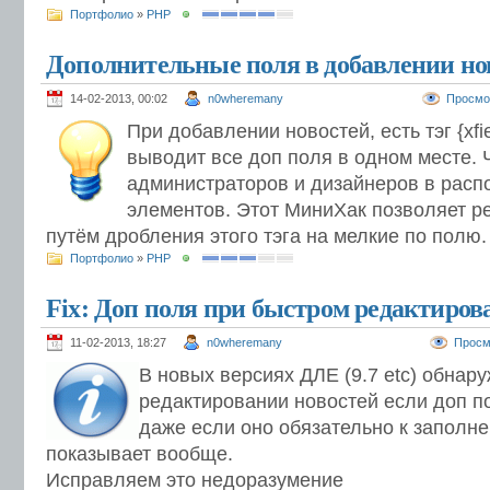
Портфолио
»
PHP
Дополнительные поля в добавлении нов
14-02-2013, 00:02
n0wheremany
Просмо
При добавлении новостей, есть тэг {xfi
выводит все доп поля в одном месте. 
администраторов и дизайнеров в рас
элементов. Этот МиниХак позволяет ре
путём дробления этого тэга на мелкие по полю.
Портфолио
»
PHP
Fix: Доп поля при быстром редактиров
11-02-2013, 18:27
n0wheremany
Просм
В новых версиях ДЛЕ (9.7 etc) обнару
редактировании новостей если доп по
даже если оно обязательно к заполне
показывает вообще.
Исправляем это недоразумение