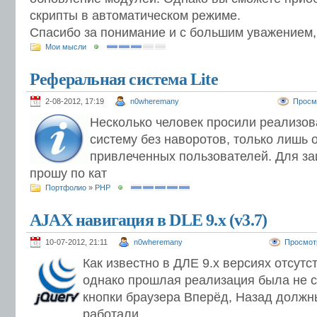
скрипты в автоматическом режиме.
Спасибо за понимание и с большим уважением
Мои мысли
Реферальная система Lite
2-08-2012, 17:19
n0wheremany
Просм
Несколько человек просили реализо
систему без наворотов, только лишь 
привлеченных пользователей. Для з
прошу по кат
Портфолио
»
PHP
AJAX навигация в DLE 9.х (v3.7)
10-07-2012, 21:11
n0wheremany
Просмот
Как известно в ДЛЕ 9.х версиях отсутс
однако прошлая реализация была не с
кнопки браузера Вперёд, Назад должн
работали.