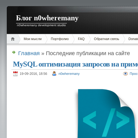
Блог n0wheremany
n0wheremany development studio
Мои мысли
Портфолио
FAQ
Обратная связь
Donat
Главная
» Последние публикации на сайте
MySQL оптимизация запросов на прим
19-09-2016, 18:56
n0wheremany
Прос