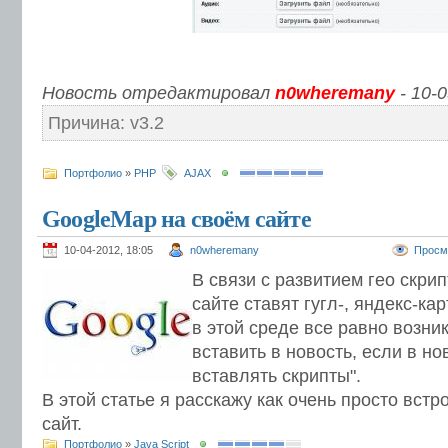
Новость отредактировал
n0wheremany
- 10-0
Причина: v3.2
Портфолио
»
PHP
AJAX
GoogleMap на своём сайте
10-04-2012, 18:05
n0wheremany
Просм
В связи с развитием гео скрип
сайте ставят гугл-, яндекс-ка
в этой среде все равно возни
вставить в новость, если в н
вставлять скрипты".
В этой статье я расскажу как очень просто встр
сайт.
Портфолио
»
Java Script