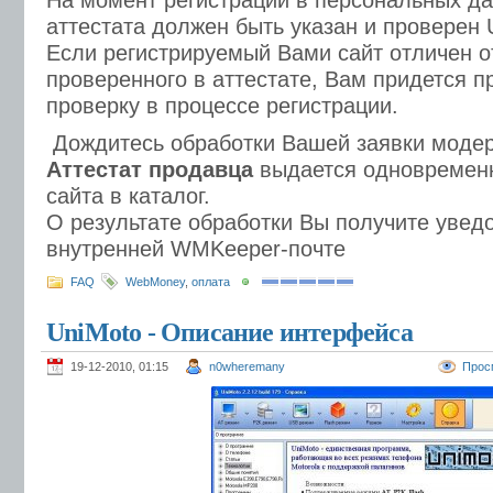
На момент регистрации в персональных д
аттестата должен быть указан и проверен
Если регистрируемый Вами сайт отличен от
проверенного в аттестате, Вам придется п
проверку в процессе регистрации.
Дождитесь обработки Вашей заявки моде
Аттестат продавца
выдается одновремен
сайта в каталог.
О результате обработки Вы получите уведо
внутренней WMKeeper-почте
FAQ
WebMoney
,
оплата
UniMoto - Описание интерфейса
19-12-2010, 01:15
n0wheremany
Прос