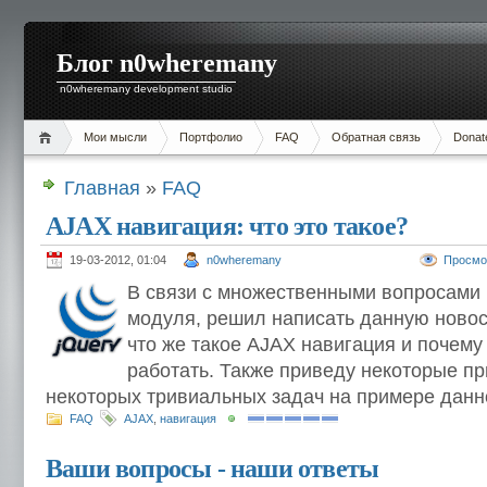
Блог n0wheremany
n0wheremany development studio
Мои мысли
Портфолио
FAQ
Обратная связь
Donat
Главная
»
FAQ
AJAX навигация: что это такое?
19-03-2012, 01:04
n0wheremany
Просмо
В связи с множественными вопросами 
модуля, решил написать данную новос
что же такое AJAX навигация и почему 
работать. Также приведу некоторые п
некоторых тривиальных задач на примере данно
FAQ
AJAX
,
навигация
Ваши вопросы - наши ответы