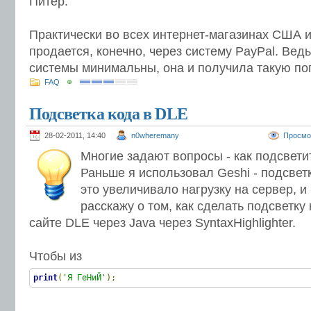
Питер.
Практически во всех интернет-магазинах США 
продается, конечно, через систему PayPal. Вед
системы минимальны, она и получила такую по
FAQ
Подсветка кода в DLE
28-02-2011, 14:40
n0wheremany
Просмо
Многие задают вопросы - как подсветит
Раньше я использовал Geshi - подсвет
это увеличивало нагрузку на сервер, и
расскажу о том, как сделать подсветку 
сайте DLE через Java через SyntaxHighlighter.
Чтобы из
print
(
'Я ГеНиЙ'
);