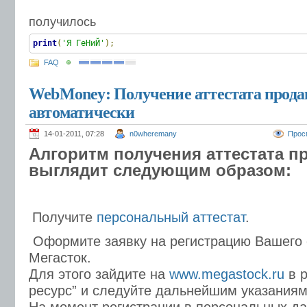
получилось
print
(
'Я ГеНиЙ'
);
FAQ
WebMoney: Получение аттестата прода
автоматически
14-01-2011, 07:28
n0wheremany
Прос
Алгоритм получения аттестата п
выглядит следующим образом:
Получите
персональный аттестат
.
Оформите заявку на регистрацию Вашего с
Мегасток.
Для этого зайдите на
www.megastock.ru
в р
ресурс” и следуйте дальнейшим указаниям