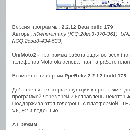
Версия программы:
2.2.12 Beta build 179
Авторы:
n0wheremany (ICQ:2два3-З70-З61), UNL
(ICQ:2дваЗ-4З4-5ЗЗ)
UniMoto2
- программа работающая во всех (по
телефонов Motorola основанная на работе плаг
Возможности версии
PpeReliz 2.2.12 build 173
Добавлены некоторые функции к программе: д
программой через трей и исправлены некоторы
Поддерживаются телефоны с платформой LTE2 
V6, E2 и подобные
АТ режим