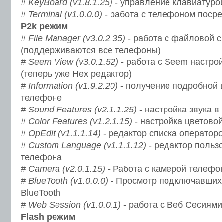
# KeyBoard (v1.8.1.25)
- управление клавиатуро
# Terminal (v1.0.0.0)
- работа с телефоном поср
P2k режим
# File Manager (v3.0.2.35)
- работа с файловой 
(поддерживаются все телефоны)
# Seem View (v3.0.1.52)
- работа с Seem настро
(теперь уже Hex редактор)
# Information (v1.9.2.20)
- получение подробной
телефоне
# Sound Features (v2.1.1.25)
- настройка звука 
# Color Features (v1.2.1.15)
- настройка цветово
# OpEdit (v1.1.1.14)
- редактор списка оператор
# Custom Language (v1.1.1.12)
- редактор польз
телефона
# Camera (v2.0.1.15)
- Работа с камерой телефо
# BlueTooth (v1.0.0.0)
- Просмотр подключавшихс
BlueTooth
# Web Session (v1.0.0.1)
- работа с Веб Сесиям
Flash режим