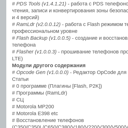
# PDS Tools (v1.4.1.21)
- работа с PDS телефон
чтения, записи и конвертирования зоны безопа
и 4 версий)
# RamLdr (v2.0.0.12)
- работа с Flash режимом 
профессиональном уровне
# Flash Backup (v1.0.0.5)
- создание и восстано
телефона
# Flasher (v1.0.0.3)
- прошивание телефонов пр
LTE)
Модули другого содержания
# Opcode Gen (v1.0.0.0)
- Редактор OpCode для
Статьи
# 0 программе (Плагины [Flash, P2K])
# Программы (RamLdr)
# СЦ
# Motorola MP200
# Motorola E398 etc
# Восстановление телефонов
(C350/C350L/C650/C380/V180/V220/V300/V500/V