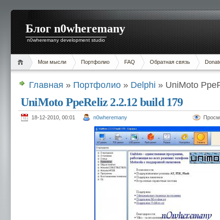
Блог n0wheremany
n0wheremany development studio
Мои мысли
Портфолио
FAQ
Обратная связь
Donat
Главная
»
Портфолио
»
Delphi
» UniMoto PpeRe
UniMoto PpeReliz 2.2.12 build 179
18-12-2010, 00:01
n0wheremany
Просм