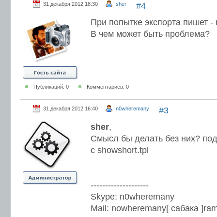
31 декабря 2012 18:30
sher
#4
При попытке экспорта пишет - n
В чем может быть проблема?
Публикаций: 0
Комментариев: 0
31 декабря 2012 16:40
n0wheremany
#3
sher
,
Смысл бы делать без них? по
с showshort.tpl
--------------------
Skype: n0wheremany
Mail: nowheremany[ сабака ]ram