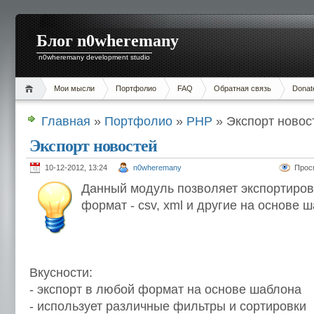
Блог n0wheremany
n0wheremany development studio
Мои мысли
Портфолио
FAQ
Обратная связь
Donat
Главная
»
Портфолио
»
PHP
» Экспорт новос
Экспорт новостей
10-12-2012, 13:24
n0wheremany
Прос
Данный модуль позволяет экспортиров
формат - csv, xml и другие на основе 
Вкусности:
- экспорт в любой формат на основе шаблона
- использует различные фильтры и сортировки