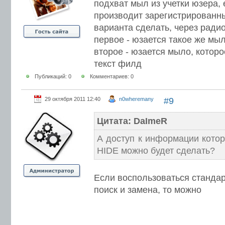
подхват мыл из учетки юзера, 
производит зарегистрированны
варианта сделать, через радио 
первое - юзается такое же мыл
второе - юзается мыло, котор
текст филд
Публикаций: 0
Комментариев: 0
29 октября 2011 12:40
n0wheremany
#9
Цитата: DaImeR
А доступ к информации котор
HIDE можно будет сделать?
Если воспользоваться станда
поиск и замена, то можно