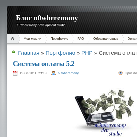
Блог n0wheremany
n0wheremany development studio
Мои мысли
Портфолио
FAQ
Обратная связь
Donat
Главная
»
Портфолио
»
PHP
» Система оплат
Система оплаты 5.2
19-08-2011, 23:19
n0wheremany
Просмо