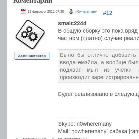
Коментарии
13 февраля 2012 07:30
n0wheremany
#12
smalc2244
В общую сборку это пока вряд 
частном (платно) случае реал
Было бы отлично добавить
ввода емэйла, а вообще был
подхват мыл из учетки ю
производит зарегистрирован
Будет реализовано в следующ
--------------------
Skype: n0wheremany
Mail: nowheremany[ сабака ]ram