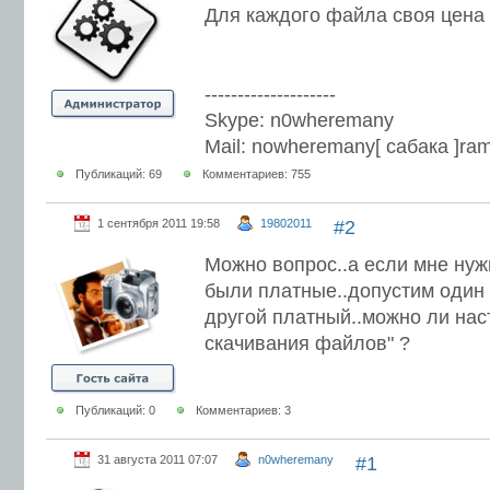
Для каждого файла своя цена 
--------------------
Skype: n0wheremany
Mail: nowheremany[ сабака ]ram
Публикаций: 69
Комментариев: 755
1 сентября 2011 19:58
19802011
#2
Можно вопрос..а если мне нуж
были платные..допустим один
другой платный..можно ли нас
скачивания файлов" ?
Публикаций: 0
Комментариев: 3
31 августа 2011 07:07
n0wheremany
#1