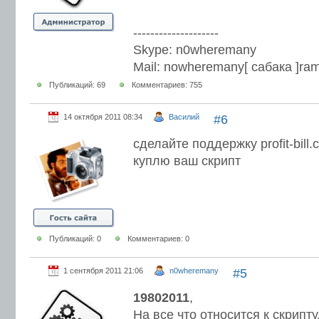
--------------------
Skype: n0wheremany
Mail: nowheremany[ сабака ]ram
Публикаций: 69
Комментариев: 755
14 октября 2011 08:34
Василий
#6
сделайте поддержку profit-bill.
куплю ваш скрипт
Публикаций: 0
Комментариев: 0
1 сентября 2011 21:06
n0wheremany
#5
19802011
,
На все что относится к скрипту