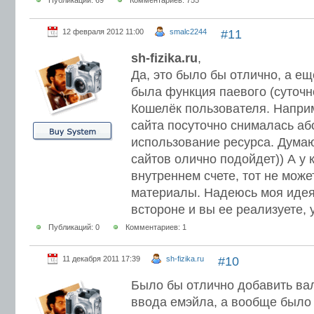
Публикаций: 69
Комментариев: 755
12 февраля 2012 11:00
smalc2244
#11
sh-fizika.ru
,
Да, это было бы отлично, а ещ
была функция паевого (суточно
Кошелёк пользователя. Наприм
сайта посуточно снималась аб
использование ресурса. Думаю
сайтов олично подойдет)) А у 
внутреннем счете, тот не мож
материалы. Надеюсь моя идея
встороне и вы ее реализуете, 
Публикаций: 0
Комментариев: 1
11 декабря 2011 17:39
sh-fizika.ru
#10
Было бы отлично добавить ва
ввода емэйла, а вообще было