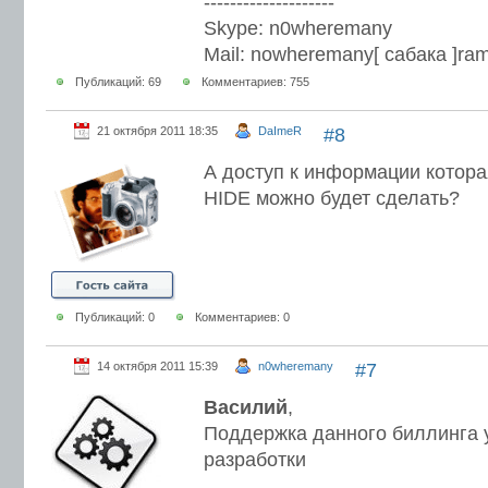
--------------------
Skype: n0wheremany
Mail: nowheremany[ сабака ]ram
Публикаций: 69
Комментариев: 755
21 октября 2011 18:35
DaImeR
#8
А доступ к информации котора
HIDE можно будет сделать?
Публикаций: 0
Комментариев: 0
14 октября 2011 15:39
n0wheremany
#7
Василий
,
Поддержка данного биллинга 
разработки