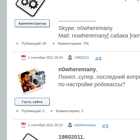
--------------------
Skype: n0wheremany
Mail: nowheremany[ сабака ]ram
Публикаций: 69
Комментариев: 755
1 сентября 2011 20:44
19802011
#4
n0wheremany
,
Понял..супер..последний вопро
по настройке робокассы?
Публикаций: 0
Комментариев: 3
1 сентября 2011 20:10
n0wheremany
#3
19802011
,