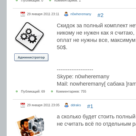
Публикаций: 0
Комментариев: 1
29 января 2011 23:11
n0wheremany
#2
Скидок за полный комплект нет
никому не нужен как я считаю,
оплат не нужны все, максимум 
50$.
--------------------
Skype: n0wheremany
Mail: nowheremany[ сабака ]ram
Публикаций: 69
Комментариев: 755
29 января 2011 23:05
ddraks
#1
а сколько будет стоить полны
не считать всё по отдельным