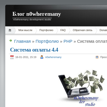
Блог n0wheremany
n0wheremany development studio
Мои мысли
Портфолио
FAQ
Обратная связь
Donat
Главная
»
Портфолио
»
PHP
» Система оплат
Система оплаты 4.4
16-01-2011, 15:19
n0wheremany
Прос