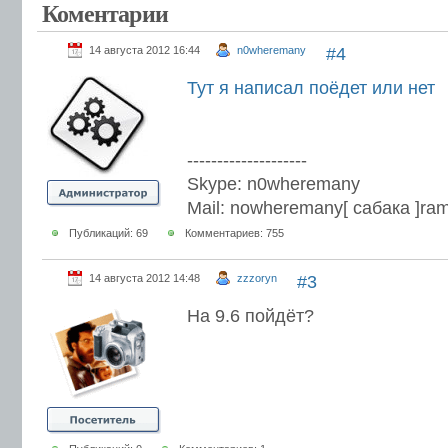
Коментарии
14 августа 2012 16:44
n0wheremany
#4
Тут я написал поёдет или нет
--------------------
Skype: n0wheremany
Mail: nowheremany[ сабака ]ram
Публикаций: 69
Комментариев: 755
14 августа 2012 14:48
zzzoryn
#3
На 9.6 пойдёт?